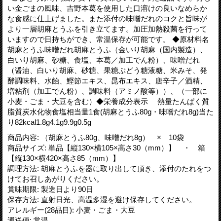
い金ごまの風味、吉野本葛を使用した口溶けの良いなめらか
な食感に仕上げました。また添付の味噌だれのコクと旨味が
より一層胡麻とうふを引き立てます。加圧加熱殺菌を行って
いますので日持ちができ、常温保存が可能です。 ◆原材料名
胡麻とうふ味噌だれ胡麻とうふ（金いり胡麻（国内製造）、
白いり胡麻、砂糖、食塩、本葛／加工でん粉）、味噌だれ
（醤油、白いり胡麻、砂糖、果糖ぶどう糖液糖、米みそ、発
酵調味料、水飴、鰹節エキス、昆布エキス、唐辛子／酒精、
増粘剤（加工でん粉）、調味料（アミノ酸等））、（一部に
小麦・ごま・大豆を含む）◆栄養成分表示 熱量たんぱく質
脂質炭水化物食塩相当量1食(胡麻とうふ80g・味噌だれ8g)当た
り82kcal1.8g4.1g9.9g0.5g
商品内容
:
（胡麻とうふ80g、味噌だれ8g） × 10袋
商品サイズ
:
単品【縦130×横105×高さ30（mm）】 ・ 箱
【縦130×横420×高さ85（mm）】
調理方法
:
胡麻とうふを器に取り出して頂き、添付のたれをつ
けてお召しあがりください。
賞味期限
:
製造日より90日
保存方法
:
直射日光、高温多湿を避け保存してください。
アレルギー(28品目)
:
小麦・ごま・大豆
運送便
:
常温