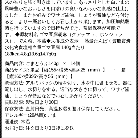
来の香りを強く引き出しています。あっさりとした白ごまの
風味豊かなおいしさを口溶けの良いなめらかな食感に仕上げ
ました。またお好みでワサビ醤油、しょうが醤油などを付け
ると、より一層おいしくお召し上がり頂けます。加圧加熱殺
菌を行っていますので日持ちができ、常温保存が可能で
す。 ◆原材料名 ゴマ豆腐胡麻（グアテマラ、ホンジュラ
ス）、でん粉、本葛◆栄養成分表示 熱量たんぱく質脂質炭
水化物食塩相当量ゴマ豆腐 140g当たり
183kcal4.8g13.6g14.7g0g
商品内容
:
ごまとうふ140g × 14個
商品サイズ
:
単品【縦155×横55×高さ25（mm）】 ・ 箱
【縦160×横395×高さ55（mm）】
調理方法
:
アルミパックの端を切り、水を中に含ませる。器に
流し出し、水切りをする。適当な大きさに切って、ワサビ醤
油、しょうが醤油などでお召しあがりください。
賞味期限
:
製造日より90日
保存方法
:
直射日光、高温多湿を避け保存してください。
アレルギー(28品目)
:
ごま
運送便
:
常温
お届け日
:
注文日より3日後に発送