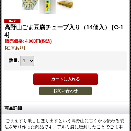
高野山ごま豆腐チューブ入り（14個入）
[C-1
4]
販売価格
:
4,000円
(税込)
[在庫あり]
数量
:
商品詳細
ごまをすり潰ししぼり出すという高野山に古くから伝わる製
法を守り作った商品です。アルミ袋に密封したことでごま本