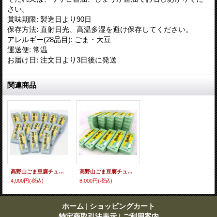
さい。
賞味期限
:
製造日より90日
保存方法
:
直射日光、高温多湿を避け保存してください。
アレルギー(28品目)
:
ごま・大豆
運送便
:
常温
お届け日
:
注文日より3日後に発送
関連商品
高野山ごま豆腐チューブ入り（14個入）
高野山ごま豆腐チューブ入り（30個入）
4,000円
(税込)
8,000円
(税込)
ホーム
|
ショッピングカート
特定商取引法表示
|
ご利用案内