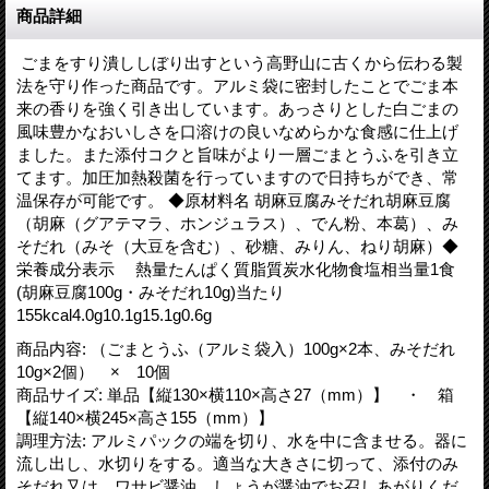
商品詳細
ごまをすり潰ししぼり出すという高野山に古くから伝わる製
法を守り作った商品です。アルミ袋に密封したことでごま本
来の香りを強く引き出しています。あっさりとした白ごまの
風味豊かなおいしさを口溶けの良いなめらかな食感に仕上げ
ました。また添付コクと旨味がより一層ごまとうふを引き立
てます。加圧加熱殺菌を行っていますので日持ちができ、常
温保存が可能です。 ◆原材料名 胡麻豆腐みそだれ胡麻豆腐
（胡麻（グアテマラ、ホンジュラス）、でん粉、本葛）、み
そだれ（みそ（大豆を含む）、砂糖、みりん、ねり胡麻）◆
栄養成分表示 熱量たんぱく質脂質炭水化物食塩相当量1食
(胡麻豆腐100g・みそだれ10g)当たり
155kcal4.0g10.1g15.1g0.6g
商品内容
:
（ごまとうふ（アルミ袋入）100g×2本、みそだれ
10g×2個） × 10個
商品サイズ
:
単品【縦130×横110×高さ27（mm）】 ・ 箱
【縦140×横245×高さ155（mm）】
調理方法
:
アルミパックの端を切り、水を中に含ませる。器に
流し出し、水切りをする。適当な大きさに切って、添付のみ
そだれ又は、ワサビ醤油、しょうが醤油でお召しあがりくだ